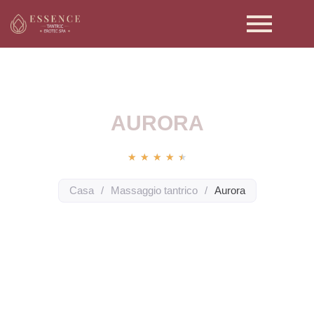
AURORA
★
★
★
★
★
Casa
/
Massaggio tantrico
/
Aurora