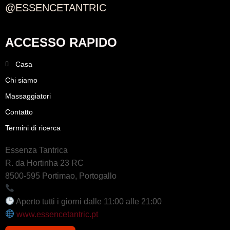
@ESSENCETANTRIC
ACCESSO RAPIDO
Casa
Chi siamo
Massaggiatori
Contatto
Termini di ricerca
Essenza Tantrica
R. da Hortinha 23 RC
8500-595 Portimao, Portogallo
+351 964 242 494
Aperto tutti i giorni dalle 11:00 alle 21:00
www.essencetantric.pt