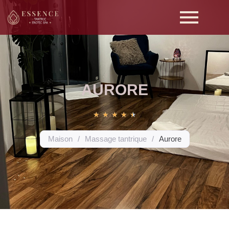
AURORE
★
★
★
★
★
Maison
/
Massage tantrique
/
Aurore