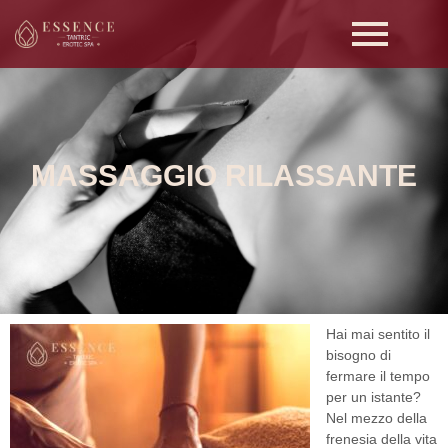
MASSAGGIO RILASSANTE
Hai mai sentito il
bisogno di
fermare il tempo
per un istante?
Nel mezzo della
frenesia della vita