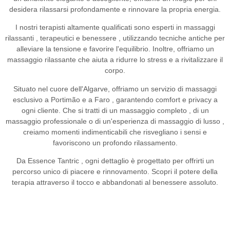
desidera rilassarsi profondamente e rinnovare la propria energia.
I nostri terapisti altamente qualificati sono esperti in
massaggi
rilassanti
,
terapeutici
e
benessere
, utilizzando tecniche antiche per
alleviare la tensione e favorire l'equilibrio. Inoltre, offriamo un
massaggio rilassante
che aiuta a ridurre lo stress e a rivitalizzare il
corpo.
Situato nel cuore dell'Algarve, offriamo un
servizio di massaggi
esclusivo a Portimão
e
a Faro
, garantendo comfort e privacy a
ogni cliente. Che si tratti di un
massaggio completo
, di un
massaggio professionale
o di un'esperienza
di massaggio di lusso
,
creiamo momenti indimenticabili che risvegliano i sensi e
favoriscono un profondo rilassamento.
Da
Essence Tantric
, ogni dettaglio è progettato per offrirti un
percorso unico di piacere e rinnovamento. Scopri il potere della
terapia attraverso il tocco e abbandonati al benessere assoluto.