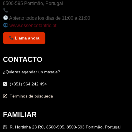
8500-595 Portimão, Portugal
+351 964 242 494
Abierto todos los días de 11:00 a 21:00
www.essencetantric.pt
Llama ahora
CONTACTO
¿Quieres agendar un masaje?
(+351) 964 242 494
Términos de búsqueda
FAMILIAR
R. Hortinha 23 RC, 8500-595, 8500-593 Portimão, Portugal