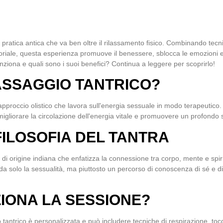
pratica antica che va ben oltre il rilassamento fisico. Combinando tecni
soriale, questa esperienza promuove il benessere, sblocca le emozioni 
iona e quali sono i suoi benefici? Continua a leggere per scoprirlo!
MASSAGGIO TANTRICO?
pproccio olistico che lavora sull'energia sessuale in modo terapeutico. I
gliorare la circolazione dell'energia vitale e promuovere un profondo s
FILOSOFIA DEL TANTRA
fia di origine indiana che enfatizza la connessione tra corpo, mente e spi
da solo la sessualità, ma piuttosto un percorso di conoscenza di sé e d
IONA LA SESSIONE?
tantrico è personalizzata e può includere tecniche di respirazione, tocc