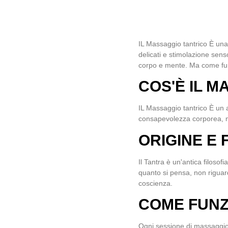
IL
Massaggio tantrico
È una 
delicati e stimolazione sen
corpo e mente. Ma come funz
COS'È IL 
IL
Massaggio tantrico
È un a
consapevolezza corporea, mi
ORIGINE E 
Il Tantra è un'antica filoso
quanto si pensa, non riguar
coscienza.
COME FUNZ
Ogni sessione di massaggio 