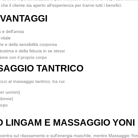
 che il cliente sia aperto all'esperienza per trarne tutti i benefici.
 VANTAGGI
 e dell'ansia
vitale
e e della sensibilità corporea
ostima e della fiducia in se stessi
ione con il proprio corpo
SSAGGIO TANTRICO
occi al massaggio tantrico, tra cui:
er uomini)
 donne)
orpo
 LINGAM E MASSAGGIO YONI
centra sul rilassamento e sull'energia maschile, mentre
Massaggio Yon