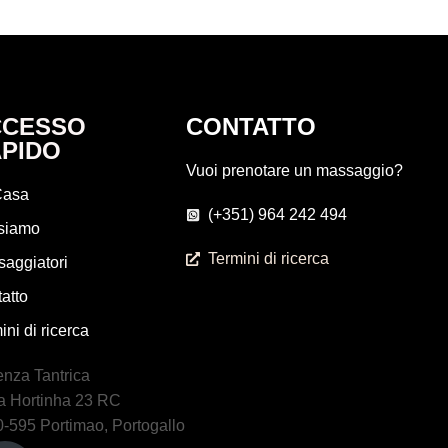
CCESSO
CONTATTO
PIDO
Vuoi prenotare un massaggio?
asa
(+351) 964 242 494
siamo
Termini di ricerca
aggiatori
atto
ini di ricerca
nza Tantrica
a Hortinha 23 RC
-595 Portimao, Portogallo