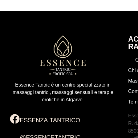
A
RA
C
Chi 
Mass
Essence Tantric è un centro specializzato in
Cont
massaggi tantrici, massaggi sensuali e terapie
erotiche in Algarve.
Term
Esse
ESSENZA.TANTRICO
R. d
8500
@ESSENCETANTRIC