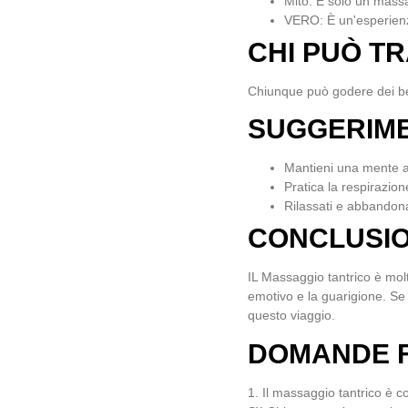
Mito:
È solo un massa
VERO:
È un'esperienz
CHI PUÒ T
Chiunque può godere dei be
SUGGERIMEN
Mantieni una mente 
Pratica la respirazio
Rilassati e abbandona
CONCLUSI
IL
Massaggio tantrico
è molt
emotivo e la guarigione. Se
questo viaggio.
DOMANDE 
1. Il massaggio tantrico è c