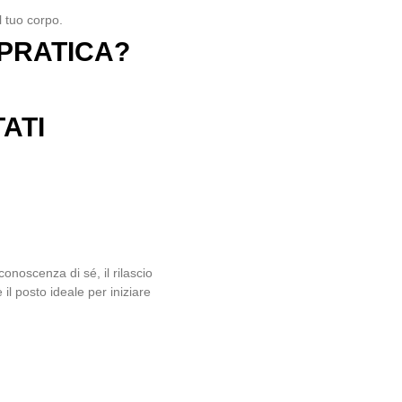
l tuo corpo.
 PRATICA?
ATI
onoscenza di sé, il rilascio
 il posto ideale per iniziare