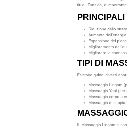
fluidi. Tuttavia, è importante
PRINCIPALI
Riduzione dello stress
Aumento dell'energia 
Espansione del piacer
Miglioramento dell'aut
Migliorare la conness
TIPI DI MA
Esistono quindi diversi appr
Massaggio Lingam (p
Massaggio Yoni (per
Massaggio corpo a c
Massaggio di coppia
MASSAGGIO
IL
Massaggio Lingam
si con