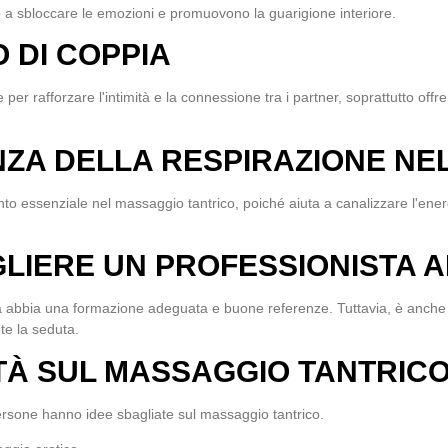
 a sbloccare le emozioni e promuovono la guarigione interiore.
 DI COPPIA
e per rafforzare l'intimità e la connessione tra i partner, soprattutto offr
NZA DELLA RESPIRAZIONE NE
o essenziale nel massaggio tantrico, poiché aiuta a canalizzare l'energ
LIERE UN PROFESSIONISTA A
ta abbia una formazione adeguata e buone referenze. Tuttavia, è anche
te la seduta.
ITÀ SUL MASSAGGIO TANTRIC
rsone hanno idee sbagliate sul massaggio tantrico.