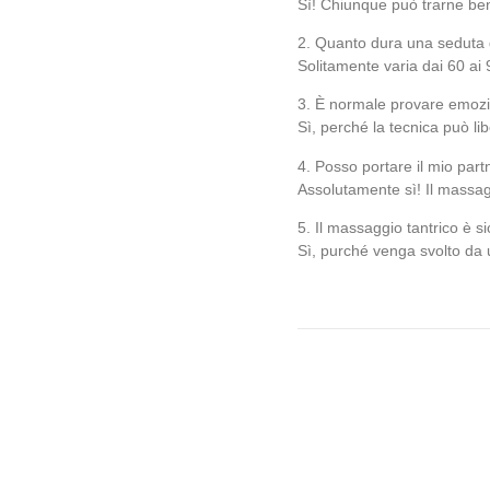
Sì! Chiunque può trarne ben
2. Quanto dura una seduta 
Solitamente varia dai 60 ai 
3. È normale provare emozi
Sì, perché la tecnica può li
4. Posso portare il mio par
Assolutamente sì! Il massag
5. Il massaggio tantrico è s
Sì, purché venga svolto da u