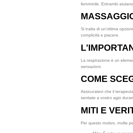
femminile. Entrambi aiutano
MASSAGGIO
Si tratta di un'ottima opzion
complicità e piacere.
L'IMPORTA
La respirazione è un element
sensazioni.
COME SCEG
Assicuratevi che il terapeu
sentiate a vostro agio duran
MITI E VER
Per questo motivo, molte pe