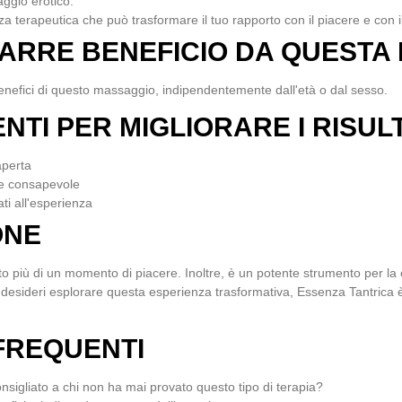
ggio erotico.
a terapeutica che può trasformare il tuo rapporto con il piacere e con i
RARRE BENEFICIO DA QUESTA
nefici di questo massaggio, indipendentemente dall'età o dal sesso.
TI PER MIGLIORARE I RISULT
aperta
ne consapevole
ti all'esperienza
ONE
o più di un momento di piacere. Inoltre, è un potente strumento per la c
 desideri esplorare questa esperienza trasformativa,
Essenza Tantrica
è
FREQUENTI
onsigliato a chi non ha mai provato questo tipo di terapia?