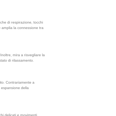
che di respirazione, tocchi
e amplia la connessione tra
noltre, mira a risvegliare la
tato di rilassamento.
rito. Contrariamente a
i espansione della
hi delicati e movimenti