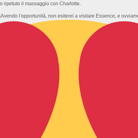
o ripetuto il massaggio con Charlotte.
à
Avendo l'opportunità, non esiterei a visitare Essence, e ovviam