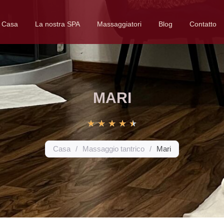
Casa
La nostra SPA
Massaggiatori
Blog
Contatto
MARI
★
★
★
★
★
Casa
/
Massaggio tantrico
/
Mari