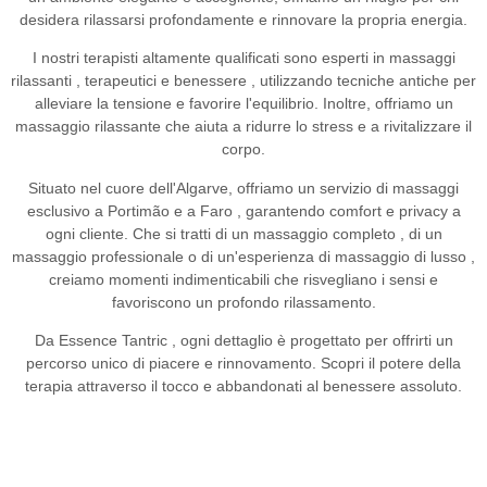
desidera rilassarsi profondamente e rinnovare la propria energia.
I nostri terapisti altamente qualificati sono esperti in
massaggi
rilassanti
,
terapeutici
e
benessere
, utilizzando tecniche antiche per
alleviare la tensione e favorire l'equilibrio. Inoltre, offriamo un
massaggio rilassante
che aiuta a ridurre lo stress e a rivitalizzare il
corpo.
Situato nel cuore dell'Algarve, offriamo un
servizio di massaggi
esclusivo a Portimão
e
a Faro
, garantendo comfort e privacy a
ogni cliente. Che si tratti di un
massaggio completo
, di un
massaggio professionale
o di un'esperienza
di massaggio di lusso
,
creiamo momenti indimenticabili che risvegliano i sensi e
favoriscono un profondo rilassamento.
Da
Essence Tantric
, ogni dettaglio è progettato per offrirti un
percorso unico di piacere e rinnovamento. Scopri il potere della
terapia attraverso il tocco e abbandonati al benessere assoluto.