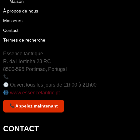
Maison
À propos de nous
Masseurs
Contact
Termes de recherche
Essence tantrique
R. da Hortinha 23 RC
8500-595 Portimao, Portugal
+351 964 242 494
Ouvert tous les jours de 11h00 à 21h00
www.essencetantric.pt
Appelez maintenant
CONTACT