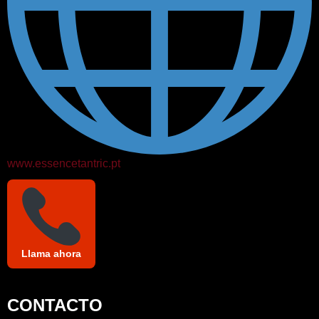
www.essencetantric.pt
Llama ahora
CONTACTO