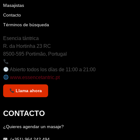
Masajistas
Contacto
Términos de búsqueda
Esencia tántrica
R. da Hortinha 23 RC
8500-595 Portimão, Portugal
+351 964 242 494
Abierto todos los días de 11:00 a 21:00
www.essencetantric.pt
Llama ahora
CONTACTO
¿Quieres agendar un masaje?
(+351) 964 242 494