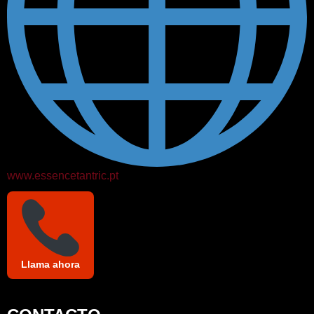
www.essencetantric.pt
Llama ahora