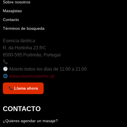
Sobre nosotros
Masajistas
Contacto
Términos de búsqueda
Esencia tántrica
R. da Hortinha 23 RC
8500-595 Portimão, Portugal
+351 964 242 494
Abierto todos los días de 11:00 a 21:00
www.essencetantric.pt
Llama ahora
CONTACTO
¿Quieres agendar un masaje?