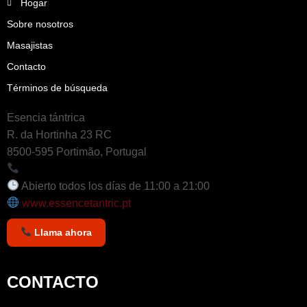
Hogar
Sobre nosotros
Masajistas
Contacto
Términos de búsqueda
Esencia tántrica
R. da Hortinha 23 RC
8500-595 Portimão, Portugal
+351 964 242 494
Abierto todos los días de 11:00 a 21:00
www.essencetantric.pt
Llama ahora
CONTACTO