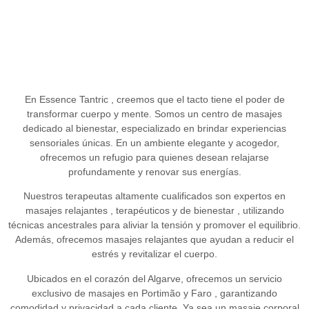
En
Essence Tantric
, creemos que el tacto tiene el poder de
transformar cuerpo y mente. Somos un
centro de masajes
dedicado al bienestar, especializado en brindar experiencias
sensoriales únicas. En un ambiente elegante y acogedor,
ofrecemos un refugio para quienes desean relajarse
profundamente y renovar sus energías.
Nuestros terapeutas altamente cualificados son expertos en
masajes relajantes
,
terapéuticos
y
de bienestar
, utilizando
técnicas ancestrales para aliviar la tensión y promover el equilibrio.
Además, ofrecemos
masajes relajantes
que ayudan a reducir el
estrés y revitalizar el cuerpo.
Ubicados en el corazón del Algarve, ofrecemos un
servicio
exclusivo de masajes en Portimão
y
Faro
, garantizando
comodidad y privacidad a cada cliente. Ya sea un
masaje corporal