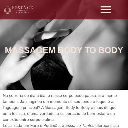
MASSAGEM BODY TO BODY
Na correria do dia a dia, o nosso corpo pede pausa. E a mente
também.
Já imaginou um momento só seu, onde o toque é a
linguagem principal?
A
Massagem Body to Body
é mais do que
uma técnica, é uma verdadeira celebração do bem-estar e da
conexão entre corpo e alma.
Localizada em Faro e Portimão, a
Essence Tantric
oferece essa