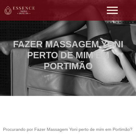
FAZER MASSAGEM YONI
PERTO DE MIM EM
PORTIMÃO
Procurando por Fazer Massagem Yoni perto de mim em Portimão?