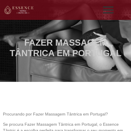
FAZER MASSAGEM
TÂNTRICA EM PORTUGAL
Procurando por Fazer Massagem Tântrica em Portugal?
Se procura
Fazer Massagem Tântrica em Portugal
, o
Essence
Tântric
é a escolha perfeita para transformar o seu momento em